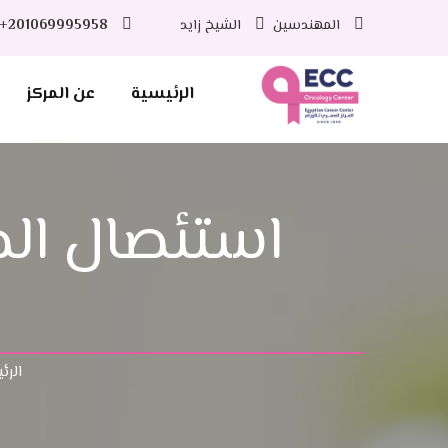
المهندسين
الشيخ زايد
+201069995958
الرئيسية
عن المركز
استئصال الخ
الرئ