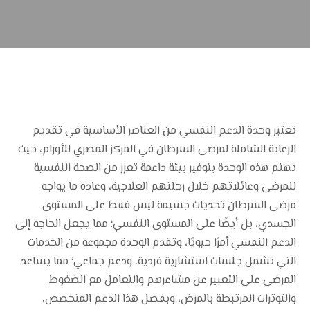
اتصل بنا
الفيديوهات
أورام الجهاز الهضمي
أورام الكلى والمسالك
أورام الرئة
أورام المخ والعمود الفقري
تعتبر وحدة الدعم النفسي من العناصر الأساسية في تقديم
أورام الرأس والرقبة
الرعاية الشاملة لمرضى السرطان في المركز المصري للأورام، حيث
أورام الأطفال
تهتم هذه الوحدة بتوفير بيئة داعمة تعزز من الصحة النفسية
للمرضى وعائلاتهم خلال رحلتهم العلاجية، وعادة ما يواجه
أورام العظام والأطراف
مرضى السرطان تحديات جسيمة ليس فقط على المستوى
الجسدي، بل أيضًا على المستوى النفسي؛ مما يجعل الحاجة إلى
وحدة مناظير الجهاز الهضمي والكبد
الدعم النفسي أمرًا حيويًا، وتقدم الوحدة مجموعة من الخدمات
التي تشمل جلسات استشارية فردية، ودعم جماعي؛ مما يساعد
الكشف المبكر
المرضى على التعبير عن مشاعرهم والتعامل مع الضغوط
والتوترات المرتبطة بالمرض، وبفضل هذا الدعم المتخصص،
وحدة التغذية العلاجية